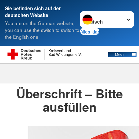
Sie befinden sich auf der
Sprache wechseln zu
deutschen Website
Suche
You are on the German website,
you can use the switch to switch to
Alles klar
the English one
Kreisverband
Menü
Bad Wildungen e.V.
Spendenformular
Überschrift – Bitte
ausfüllen