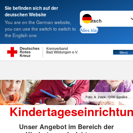
Sie befinden sich auf der
Sprache wechseln zu
deutschen Website
Suche
You are on the German website,
you can use the switch to switch to
Alles klar
the English one
Kindertageseinrichtung
Kreisverband
Menü
Bad Wildungen e.V.
Foto: A. Zelck / DRK-Service…
Kindertageseinrichtu
Unser Angebot im Bereich der