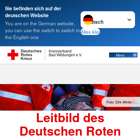
Sie befinden sich auf der
Sprache wechseln zu
deutschen Website
Suche
You are on the German website,
you can use the switch to switch to
Alles klar
the English one
Leitbild
Kreisverband
Menü
Bad Wildungen e.V.
Foto: Dirk Winter /…
Leitbild des
Deutschen Roten