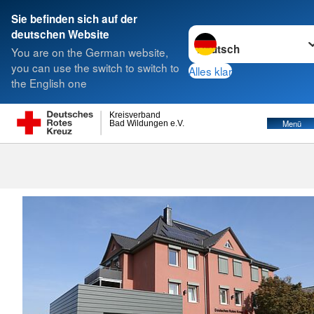
Sie befinden sich auf der
Sprache wechseln zu
deutschen Website
Suche
You are on the German website,
you can use the switch to switch to
Alles klar
the English one
Jugendarbeit
Kreisverband
Menü
Bad Wildungen e.V.
Jugendarbeit