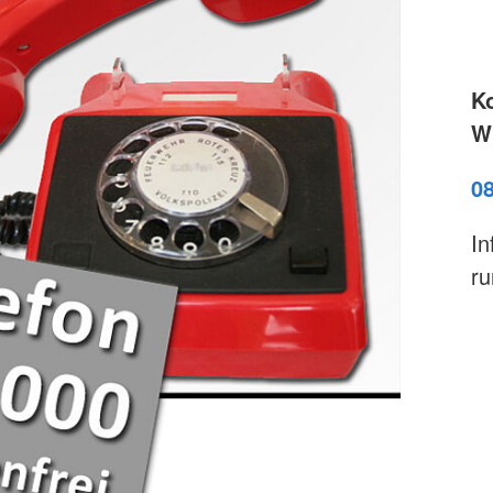
K
Wi
0
In
ru