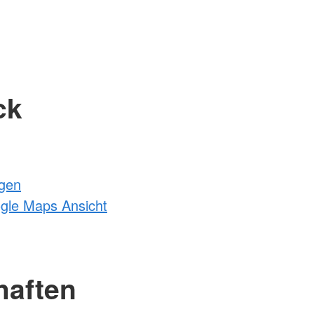
ck
ngen
ogle Maps Ansicht
haften