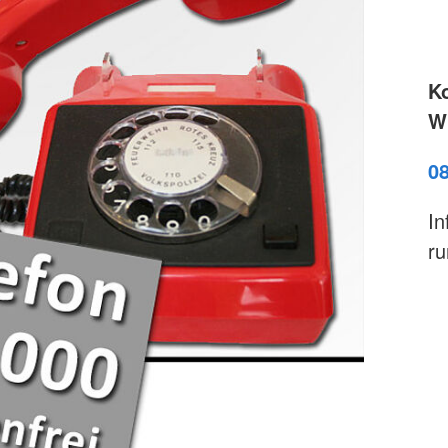
K
Wi
0
In
ru