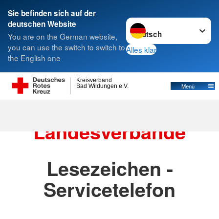
Sie befinden sich auf der
Sprache wechseln zu
deutschen Website
Suche
You are on the German website,
you can use the switch to switch to
Alles klar
the English one
Landesverbände
Kreisverband
Menü
Bad Wildungen e.V.
Die DRK
Landesverbände
Lesezeichen -
Servicetelefon