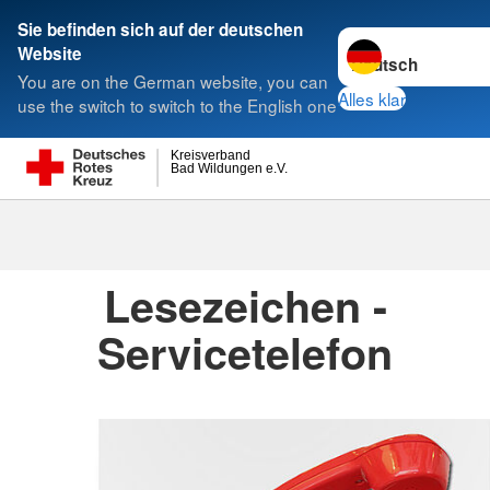
Sie befinden sich auf der deutschen
Sprache wechseln 
Website
Suche
You are on the German website, you can
Alles klar
use the switch to switch to the English one
Kreisverband
Kreisverbände
Bad Wildungen e.V.
Kreisverbände
Lesezeichen -
Servicetelefon