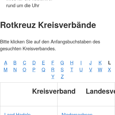
rund um die Uhr
Rotkreuz Kreisverbände
Foto:
Bitte klicken Sie auf den Anfangsbuchstaben des
A.
Zelck /
gesuchten Kreisverbandes.
DRKS,
Karte:
©…
A
B
C
D
E
F
G
H
I
J
K
L
Foto:
A.
M
N
O
P
Q
R
S
T
U
V
W
X
Zelck /
DRK-
Y
Z
Service
GmbH
Kreisverband
Landesv
Land Hadeln
Niedersachsen