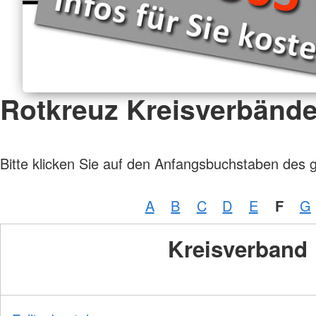
Rotkreuz Kreisverbänd
Bitte klicken Sie auf den Anfangsbuchstaben des 
A
B
C
D
E
F
G
Kreisverband