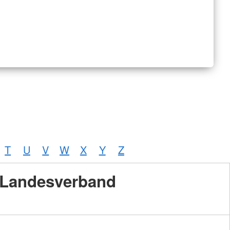
T
U
V
W
X
Y
Z
Landesverband
Foto:
A.
Zelck /
DRKS,
Karte:
©…