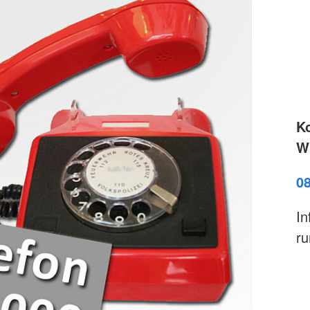
K
Wi
0
In
ru