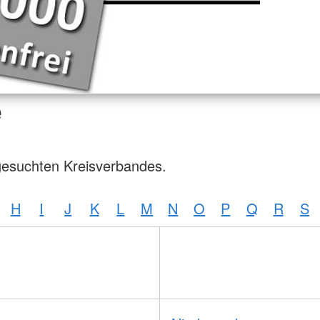
e
gesuchten Kreisverbandes.
H
I
J
K
L
M
N
O
P
Q
R
S