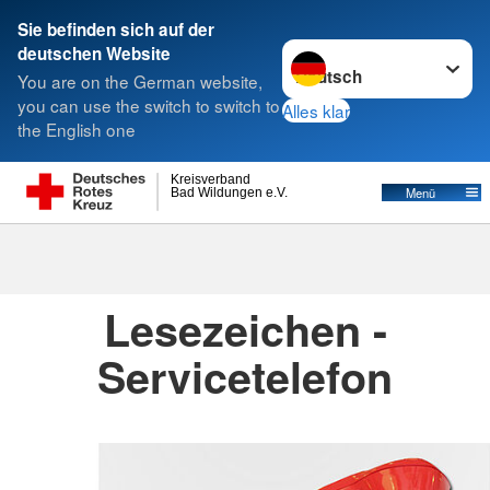
Sie befinden sich auf der
Sprache wechseln zu
deutschen Website
Suche
You are on the German website,
you can use the switch to switch to
Alles klar
the English one
Kreisverbände
Kreisverband
Menü
Bad Wildungen e.V.
Kreisverbände
Lesezeichen -
Servicetelefon