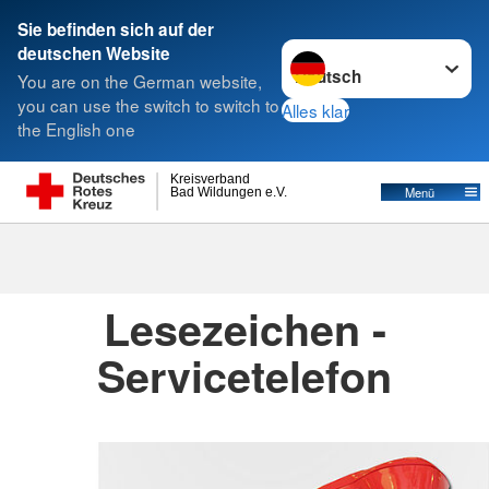
Sie befinden sich auf der
Sprache wechseln zu
deutschen Website
Suche
You are on the German website,
you can use the switch to switch to
Alles klar
the English one
Kreisverbände
Kreisverband
Menü
Bad Wildungen e.V.
Kreisverbände
Lesezeichen -
Servicetelefon