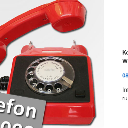
K
Wi
0
In
ru