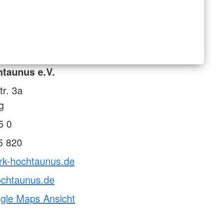
taunus e.V.
tr. 3a
g
5 0
5 820
drk-hochtaunus.de
ochtaunus.de
ogle Maps Ansicht