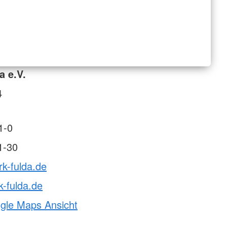
a e.V.
4
1-0
1-30
rk-fulda.de
-fulda.de
ogle Maps Ansicht