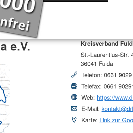
a e.V.
Kreisverband Fuld
St.-Laurentius-Str. 
36041
Fulda
Telefon:
0661 9029
Telefax:
0661 9029
Web:
https://www.d
E-Mail:
kontakt@drk
Karte:
Link zur Go