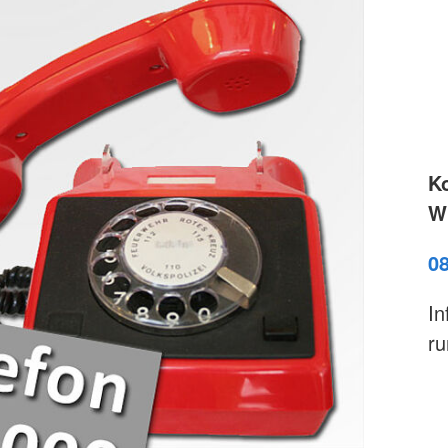
K
Wi
0
In
ru