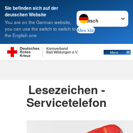
Sie befinden sich auf der
Sprache wechseln zu
deutschen Website
Suche
You are on the German website,
you can use the switch to switch to
Alles klar
the English one
Kreisverbände
Kreisverband
Menü
Bad Wildungen e.V.
Kreisverbände
Lesezeichen -
Servicetelefon