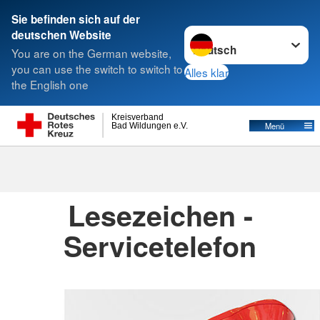
Sie befinden sich auf der
Sprache wechseln zu
deutschen Website
Suche
You are on the German website,
you can use the switch to switch to
Alles klar
the English one
Kreisverbände
Kreisverband
Menü
Bad Wildungen e.V.
Kreisverbände
Lesezeichen -
Servicetelefon