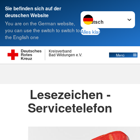
Sie befinden sich auf der
Sprache wechseln zu
deutschen Website
Suche
You are on the German website,
you can use the switch to switch to
Alles klar
the English one
Kreisverbände
Kreisverband
Menü
Bad Wildungen e.V.
Kreisverbände
Lesezeichen -
Servicetelefon